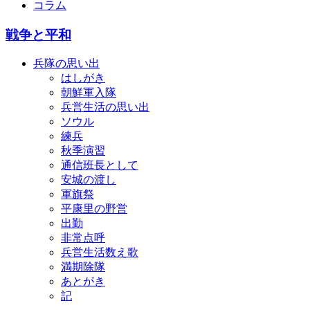
コラム
戦争と平和
兵隊の思い出
はしがき
朝鮮軍入隊
兵営生活の思い出
ソウル
練兵
秋季演習
通信班長として
安城の渡し
軍旗祭
平康里の野営
出勤
非常点呼
兵営生活数え歌
満期除隊
あとがき
記