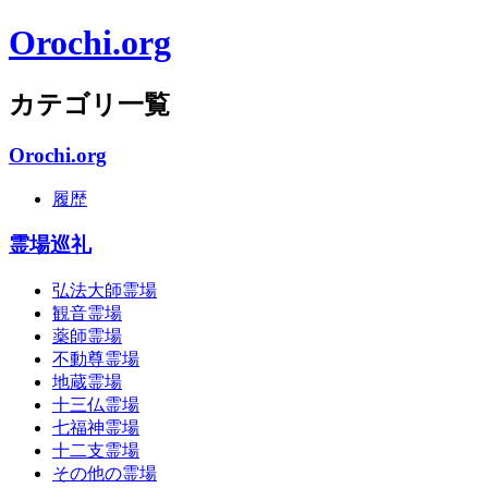
Orochi.org
カテゴリ一覧
Orochi.org
履歴
霊場巡礼
弘法大師霊場
観音霊場
薬師霊場
不動尊霊場
地蔵霊場
十三仏霊場
七福神霊場
十二支霊場
その他の霊場